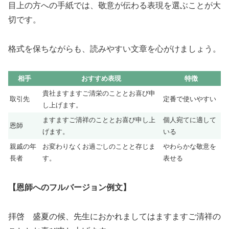
目上の方への手紙では、敬意が伝わる表現を選ぶことが大
切です。
格式を保ちながらも、読みやすい文章を心がけましょう。
相手
おすすめ表現
特徴
貴社ますますご清栄のこととお喜び申
取引先
定番で使いやすい
し上げます。
ますますご清祥のこととお喜び申し上
個人宛てに適して
恩師
げます。
いる
親戚の年
お変わりなくお過ごしのことと存じま
やわらかな敬意を
長者
す。
表せる
【恩師へのフルバージョン例文】
拝啓 盛夏の候、先生におかれましてはますますご清祥の