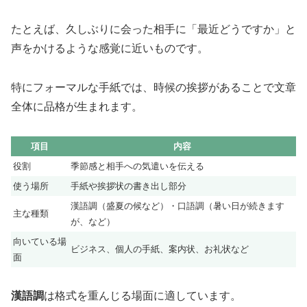
たとえば、久しぶりに会った相手に「最近どうですか」と
声をかけるような感覚に近いものです。
特にフォーマルな手紙では、時候の挨拶があることで文章
全体に品格が生まれます。
項目
内容
役割
季節感と相手への気遣いを伝える
使う場所
手紙や挨拶状の書き出し部分
漢語調（盛夏の候など）・口語調（暑い日が続きます
主な種類
が、など）
向いている場
ビジネス、個人の手紙、案内状、お礼状など
面
漢語調
は格式を重んじる場面に適しています。