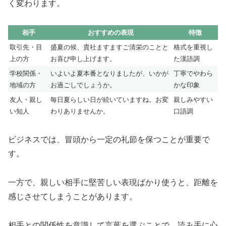
く変わります。
相手
おすすめの表現
特徴
取引先・目
盛夏の候、貴社ますますご清栄のことと
格式を重視し
上の方
お喜び申し上げます。
た漢語調
学校関係・
いよいよ夏本番となりましたが、いかが
丁寧でやわら
地域の方
お過ごしでしょうか。
かな印象
友人・親し
毎日夏らしい日が続いていますね。お変
親しみやすい
い知人
わりありませんか。
口語調
ビジネスでは、冒頭から一定の礼節を保つことが重要で
す。
一方で、親しい相手に堅苦しい表現ばかり使うと、距離を
感じさせてしまうことがあります。
相手との関係性を意識して言葉を選ぶことで、読み手に心