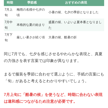
時期
季節感
おすすめの表現
7月上
梅雨の名残や七夕の
小暑の候、七夕の季節となりました
旬
頃
7月中
盛夏の候、いよいよ夏本番となりまし
本格的な夏の始まり
旬
た
7月下
厳しい暑さが続く頃
大暑の候、酷暑の折
旬
同じ7月でも、七夕を感じさせるやわらかな表現と、真夏
の力強さを表す言葉では印象が異なります。
まるで服装を季節に合わせて選ぶように、手紙の言葉にも
「旬」があると考えるとわかりやすいでしょう。
7月上旬に「酷暑の候」を使うなど、時期に合わない表現
は違和感につながるため注意が必要です。