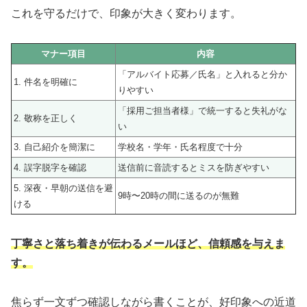
これを守るだけで、印象が大きく変わります。
マナー項目
内容
「アルバイト応募／氏名」と入れると分か
1. 件名を明確に
りやすい
「採用ご担当者様」で統一すると失礼がな
2. 敬称を正しく
い
3. 自己紹介を簡潔に
学校名・学年・氏名程度で十分
4. 誤字脱字を確認
送信前に音読するとミスを防ぎやすい
5. 深夜・早朝の送信を避
9時〜20時の間に送るのが無難
ける
丁寧さと落ち着きが伝わるメールほど、信頼感を与えま
す。
焦らず一文ずつ確認しながら書くことが、好印象への近道