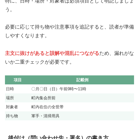
特に、日時・場所・対象者は必須項目として明記しましょ
う。
必要に応じて持ち物や注意事項を追記すると、読者が準備
しやすくなります。
主文に抜けがあると誤解や混乱につながる
ため、漏れがな
いか二重チェックが必要です。
項目
記載例
日時
〇月〇日（日）午前9時〜11時
場所
町内集会所前
対象者
町内在住の全世帯
持ち物
軍手・清掃用具
後付け（問い合わせ先・署名）の書き方