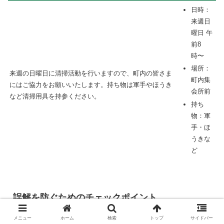
日時：
来週日
曜日 午
前8
時〜
場所：
来週の日曜日に清掃活動を行いますので、町内の皆さま
町内集
にはご協力をお願いいたします。持ち物は軍手やほうき
会所前
など清掃用具を持参ください。
持ち
物：軍
手・ほ
うきな
ど
誤解を防ぐためのチェックポイント
メニュー
ホーム
検索
トップ
サイドバー