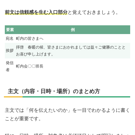
前文は信頼感を生む入口部分
と覚えておきましょう。
要素
例
宛名
町内の皆さまへ
拝啓 春暖の候、皆さまにおかれましては益々ご健勝のことと
挨拶
お喜び申し上げます。
発信
町内会〇〇班長
者
主文（内容・日時・場所）のまとめ方
主文では「何を伝えたいのか」を一目でわかるように書く
ことが重要です。