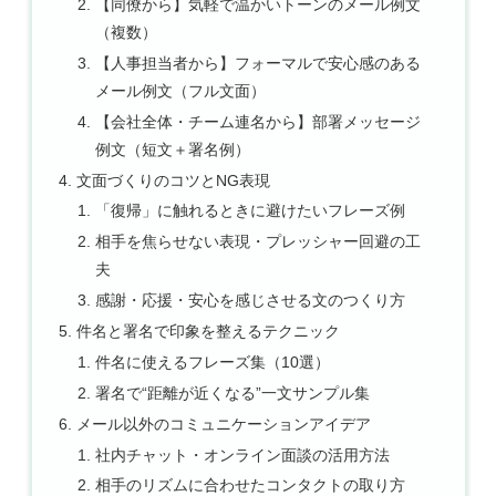
【同僚から】気軽で温かいトーンのメール例文
（複数）
【人事担当者から】フォーマルで安心感のある
メール例文（フル文面）
【会社全体・チーム連名から】部署メッセージ
例文（短文＋署名例）
文面づくりのコツとNG表現
「復帰」に触れるときに避けたいフレーズ例
相手を焦らせない表現・プレッシャー回避の工
夫
感謝・応援・安心を感じさせる文のつくり方
件名と署名で印象を整えるテクニック
件名に使えるフレーズ集（10選）
署名で“距離が近くなる”一文サンプル集
メール以外のコミュニケーションアイデア
社内チャット・オンライン面談の活用方法
相手のリズムに合わせたコンタクトの取り方