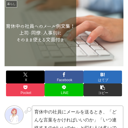
暮らし
X
Facebook
はてブ
Pocket
LINE
コピー
育休中の社員にメールを送るとき、「ど
んな言葉をかければいいのか」「いつ連
絡するのがいいのか」と悩む人は多いで