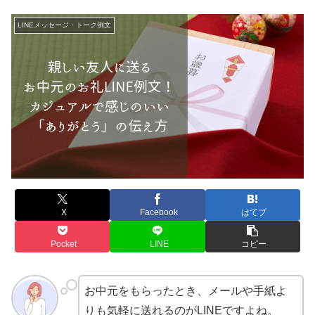
LINEメッセージ・トーク例文
X
Facebook
はてブ
Pocket
LINE
コピー
お中元をもらったとき、メールや手紙よ
りも気軽に送れるのがLINEですよね。