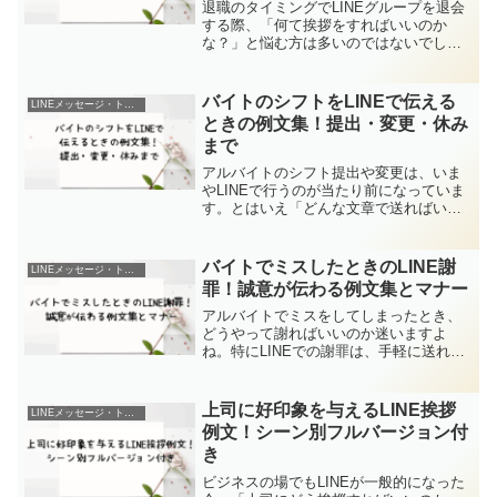
退職のタイミングでLINEグループを退会
する際、「何て挨拶をすればいいのか
な？」と悩む方は多いのではないでしょ
うか。無言で退会してしまうと冷たい印
象を与えてしまうこともあり、最後に一
言添えるだけで人間関係の印象は大きく
バイトのシフトをLINEで伝える
LINEメッセージ・トーク例文
変わります。本記事では...
ときの例文集！提出・変更・休み
まで
アルバイトのシフト提出や変更は、いま
やLINEで行うのが当たり前になっていま
す。とはいえ「どんな文章で送ればいい
の？」「店長に失礼がない例文を知りた
い」と悩む人も多いのではないでしょう
か。本記事では、バイトのシフトをLINE
バイトでミスしたときのLINE謝
LINEメッセージ・トーク例文
で送るときの正し...
罪！誠意が伝わる例文集とマナー
アルバイトでミスをしてしまったとき、
どうやって謝ればいいのか迷いますよ
ね。特にLINEでの謝罪は、手軽に送れる
一方で「軽く見られてしまわないか」と
不安になる人も多いでしょう。この記事
では、バイトのミスを謝罪するときに使
上司に好印象を与えるLINE挨拶
LINEメッセージ・トーク例文
えるLINE例文を、シ...
例文！シーン別フルバージョン付
き
ビジネスの場でもLINEが一般的になった