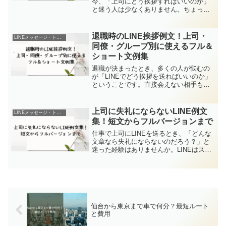
今、「上司にどう挨拶すればいいのか」
と迷う人は少なくありません。ちょっと
した言葉選びや送るタイミングによっ
て、相手に与える印象は大きく変わりま
す。この記事では、上司へのLINE挨拶を
退職時のLINE挨拶例文！上司・
LINEメッセージ・トーク例文
「シーン別の例文」...
同僚・グループ別に使えるフル＆
ショート文例集
退職が決まったとき、多くの人が悩むの
が「LINEでどう挨拶を送ればいいのか」
ということです。直接会えない相手も多
い今、LINEでの挨拶は便利な一方で、軽
すぎると失礼になってしまう心配もあり
ます。この記事では、退職時にLINEで挨
上司に失礼にならないLINE例文
LINEメッセージ・トーク例文
拶を送るとき...
集！短文からフルバージョンまで
仕事で上司にLINEを送るとき、「どんな
文章なら失礼にならないのだろう？」と
迷った経験はありませんか。LINEはスピ
ード感が魅力ですが、相手が上司となる
と、言葉選びや送信のタイミングに気を
遣う必要があります。本記事では、上司
へのLINEで守...
仙台から東京まで車で何分？最短ルート
と費用