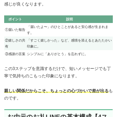
感じが良くなります。
ポイント
説明
「届いたよ〜」のひとことがあると安心感が生まれま
①届いた報告
す。
②嬉しさの共
「すごく嬉しかった」など、感情を添えるとあたたかい
有
印象に。
③感謝の言葉
シンプルに「ありがとう」を忘れずに。
この3ステップを意識するだけで、短いメッセージでも丁
寧で気持ちのこもった印象になります。
親しい関係だからこそ、ちょっとの心づかいで差が出る
も
のです。
お中元のお礼LINEの基本構成【4ス