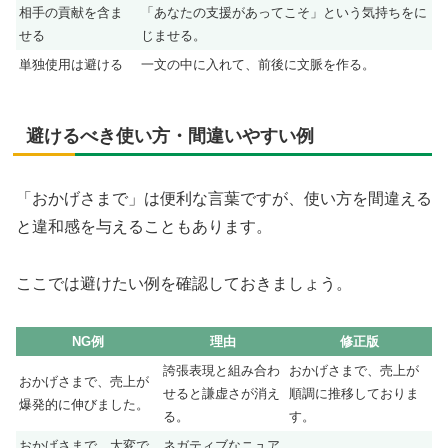
相手の貢献を含ま
「あなたの支援があってこそ」という気持ちをに
せる
じませる。
単独使用は避ける
一文の中に入れて、前後に文脈を作る。
避けるべき使い方・間違いやすい例
「おかげさまで」は便利な言葉ですが、使い方を間違える
と違和感を与えることもあります。
ここでは避けたい例を確認しておきましょう。
NG例
理由
修正版
誇張表現と組み合わ
おかげさまで、売上が
おかげさまで、売上が
せると謙虚さが消え
順調に推移しておりま
爆発的に伸びました。
る。
す。
おかげさまで、大変で
ネガティブなニュア