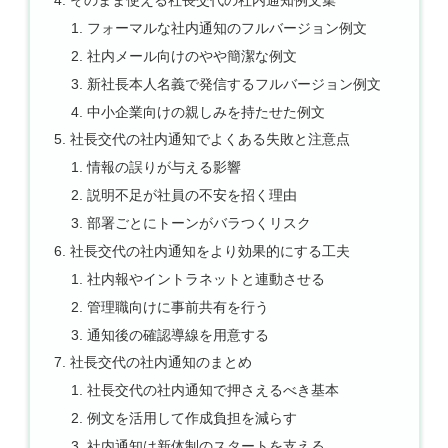
そのまま使える社長交代の社内通知例文集
フォーマルな社内通知のフルバージョン例文
社内メール向けのやや簡潔な例文
新社長本人名義で発信するフルバージョン例文
中小企業向けの親しみを持たせた例文
社長交代の社内通知でよくある失敗と注意点
情報の誤りが与える影響
説明不足が社員の不安を招く理由
部署ごとにトーンがバラつくリスク
社長交代の社内通知をより効果的にする工夫
社内報やイントラネットと連動させる
管理職向けに事前共有を行う
通知後の確認導線を用意する
社長交代の社内通知のまとめ
社長交代の社内通知で押さえるべき基本
例文を活用して作成負担を減らす
社内通知は新体制のスタートを支える