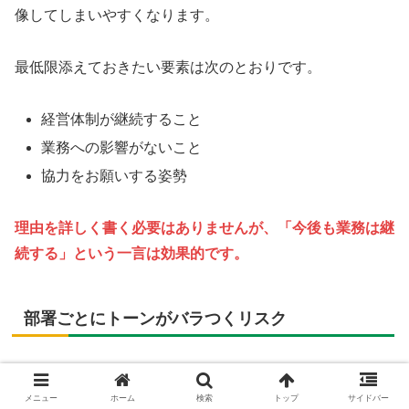
像してしまいやすくなります。
最低限添えておきたい要素は次のとおりです。
経営体制が継続すること
業務への影響がないこと
協力をお願いする姿勢
理由を詳しく書く必要はありませんが、「今後も業務は継
続する」という一言は効果的です。
部署ごとにトーンがバラつくリスク
社内通知後、各部署から補足連絡が出るケースも少なくあ
りません。
メニュー
ホーム
検索
トップ
サイドバー