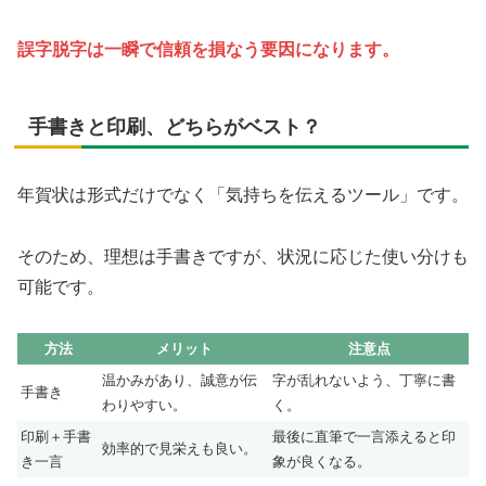
誤字脱字は一瞬で信頼を損なう要因になります。
手書きと印刷、どちらがベスト？
年賀状は形式だけでなく「気持ちを伝えるツール」です。
そのため、理想は手書きですが、状況に応じた使い分けも
可能です。
方法
メリット
注意点
温かみがあり、誠意が伝
字が乱れないよう、丁寧に書
手書き
わりやすい。
く。
印刷＋手書
最後に直筆で一言添えると印
効率的で見栄えも良い。
き一言
象が良くなる。