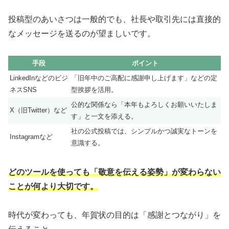
投稿型のあいさつは一般的でも、社長や取引先には直接的
なメッセージを送るのが望ましいです。
手段
ポイント
LinkedInなどのビジ
「旧年中のご高配に感謝申し上げます」などの定
ネスSNS
型挨拶を活用。
公的な関係なら「本年もよろしくお願いいたしま
X（旧Twitter）など
す」と一文を添える。
社の公式投稿では、シンプルかつ誠実なトーンを
Instagramなど
意識する。
どのツールを使っても「敬意を伝える姿勢」が変わらない
ことが何より大切です。
時代が変わっても、年賀状の目的は「感謝とつながり」を