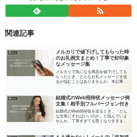
関連記事
メルカリで値下げしてもらった時
暮らし
のお礼例文まとめ！丁寧で好印象
なメッセージ集
メルカリで気になる商品を値下げしても
らったとき、どんなお礼メッセージを送
るか悩むことはありませんか。本記事で
は、値下げ対応をしてもらった直後、購
入後、商品到着後の各シーンで使える例
文を豊富に紹介します。短文のシンプル
結婚式のWeb招待状メッセージ例
暮らし
な例から、フルバージョン...
文集！相手別フルバージョン付き
結婚式のWeb招待状を送るとき、「どん
な文章にすればいいのか」と悩んでいま
せんか。丁寧すぎても堅くなりすぎます
し、カジュアルすぎても不安になりま
す。この記事では、結婚式 招待状 メッセ
ージ 例文 webをテーマに、基本マナーか