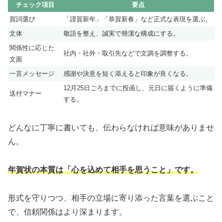
チェック項目
要点
賀詞選び
「謹賀新年」「恭賀新春」など正式な表現を選ぶ。
文体
敬語を整え、誠実で簡潔な構成にする。
関係性に応じた
社内・社外・取引先などで文調を調整する。
文面
一言メッセージ
感謝や決意を短く添えると印象が良くなる。
12月25日ごろまでに投函し、元日に届くように準備
送付マナー
する。
どんなに丁寧に書いても、伝わらなければ意味がありませ
ん。
年賀状の本質は「心を込めて相手を思うこと」です。
形式を守りつつ、相手の立場に寄り添った言葉を選ぶこと
で、信頼関係はより深まります。