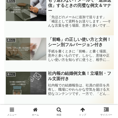
もう迷わない！メールで「追加送
暮らし
ら相手別の大量...
信」するときの完璧な例文＆マナ
ー
「先ほどのメールに追加で送ります」
「補足として資料をお送りします」──そ
んな言葉を使う場面、意外と多いですよ
ね。でも、いざ書こうとすると「この言
い方で丁寧かな？」「再送との違い
は？」と迷う方も多いはずです。この記
「前略」の正しい使い方と文例！
暮らし
事では、ビジネスメールで「追...
シーン別フルバージョン付き
手紙を書くときに「前略」と書く場面、
意外と多いものです。しかし、意味や正
しい使い方を知らずに使うと、相手に失
礼な印象を与えてしまうこともありま
す。本記事では、「前略」の基本的な意
味や「拝啓」との違い、結語の正しい使
社内報の結婚例文集！立場別・フ
暮らし
い方をわかりやすく解説しま...
ル文面付き
社内報での結婚報告は、社員の節目を共
有し、職場にやわらかな空気を届ける大
切なコンテンツです。一方で、「どんな
書き方が正解なのか」「失礼にならない
表現はどれか」と悩む担当者や本人も少
なくありません。本記事では、社内報で
バレンタインの英語メッセージ｜
暮らし
安心して使える結婚例文を...
職場で好印象を与える例文＆マナ
メニュー
ホーム
検索
トップ
サイドバー