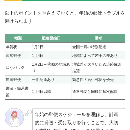
以下のポイントを押さえておくと、年始の郵便トラブルを
避けられます。
種類
配達開始日
備考
年賀状
1月1日
全国一斉の特別配達
通常郵便
1月4日
地域によって若干の差あり
1月2日～稼働の地域あ
地域差が大きいため追跡確認
ゆうパック
り
推奨
速達郵便
一部配達あり
緊急性の高い郵便を優先
書留・簡易書
1月4日以降
通常郵便と同様に順次配達
留
年始の郵便スケジュールを理解し、計画
的に発送・受け取りを行うことで、大切