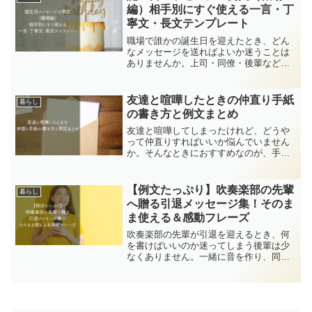
使える50字の抱負例文...
編）相手別にすぐ使える一言・丁
寧文・長文テンプレート
職場で誰かの誕生日を迎えたとき、どん
なメッセージを送ればよいか迷うことは
ありませんか。上司・同僚・後輩など、
相手との距離感によって言葉選びが変わ
るため、いざ書こうとすると意外と悩み
やすいポイントです。この記事では、誕
友達と喧嘩したときの仲直り手紙
暮らし
生日メッセージの例文を職...
の書き方と例文まとめ
友達と喧嘩してしまったけれど、どうや
って仲直りすればいいか悩んでいません
か。そんなときにおすすめなのが、手紙
を使った仲直りです。直接話すよりも落
ち着いて気持ちを整理でき、誠意をしっ
かり伝えることができます。この記事で
【例文たっぷり】吹奏楽部の先輩
暮らし
は、自分が悪かったときや...
へ贈る引退メッセージ集！そのま
ま使える＆感動フレーズ
吹奏楽部の先輩が引退を迎えるとき、何
を書けばいいのか迷ってしまう後輩は少
なくありません。一緒に音を作り、同じ
時間を過ごしてきたからこそ、言葉にす
るのが難しいですよね。この記事では、
吹奏楽部の後輩が先輩へ贈る引退メッセ
ージについて、書き方のポ...