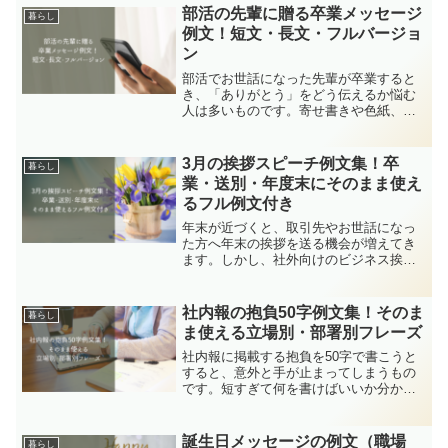
部活の先輩に贈る卒業メッセージ
暮らし
例文！短文・長文・フルバージョ
ン
部活でお世話になった先輩が卒業すると
き、「ありがとう」をどう伝えるか悩む
人は多いものです。寄せ書きや色紙、カ
ードに書く言葉を考えても、なかなか文
章が浮かばないこともありますよね。こ
の記事では、部活の先輩への卒業メッセ
3月の挨拶スピーチ例文集！卒
暮らし
ージをテーマに、短文から...
業・送別・年度末にそのまま使え
るフル例文付き
年末が近づくと、取引先やお世話になっ
た方へ年末の挨拶を送る機会が増えてき
ます。しかし、社外向けのビジネス挨拶
となると、「失礼にならないか」「形式
的すぎないか」と悩む方も多いのではな
いでしょうか。年末の挨拶は、決まった
社内報の抱負50字例文集！そのま
暮らし
型がある一方で、相手との...
ま使える立場別・部署別フレーズ
社内報に掲載する抱負を50字で書こうと
すると、意外と手が止まってしまうもの
です。短すぎて何を書けばいいか分から
ない、無難すぎて印象に残らない、そん
な悩みを持つ方も多いのではないでしょ
うか。この記事では、社内報にそのまま
誕生日メッセージの例文（職場
暮らし