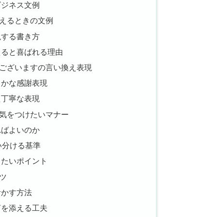
ビジネス文例
えるときの文例
現する書き方
えると喜ばれる理由
ございますの言い換え表現
らかな感謝表現
た丁寧な表現
気をつけたいマナー
ればよいのか
い分ける基準
したいポイント
ツ
活かす方法
言を添える工夫